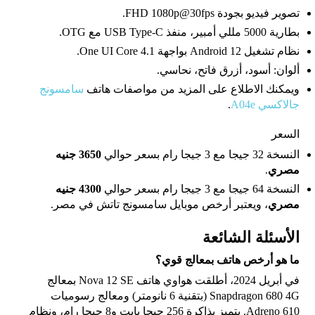
تصوير فيديو بجودة FHD 1080p@30fps.
بطارية 5000 مللي أمبير، منفذ USB Type-C مع OTG.
نظام تشغيل Android 12 بواجهة One UI Core 4.1.
ألوان: أسود، أزرق فاتح، نحاسي.
ويمكنك الاطلاع على المزيد من مواصفات هاتف
سامسونج
جالاكسي A04e
.
السعر
النسخة 32 جيجا مع 3 جيجا رام بسعر حوالي
3650 جنيه
مصري
.
النسخة 64 جيجا مع 3 جيجا رام بسعر حوالي
4300 جنيه
مصري
، ويعتبر أرخص موبايل سامسونج تاتش في مصر.
الأسئلة الشائعة
ما هو أرخص هاتف بمعالج قوي؟
في أبريل 2024، أطلقت هواوي هاتف Nova 12 SE بمعالج
Snapdragon 680 4G (بتقنية 6 نانومتر) ومعالج رسوميات
Adreno 610. يتميز بذاكرة 256 جيجا بايت و8 جيجا رام، ونظام