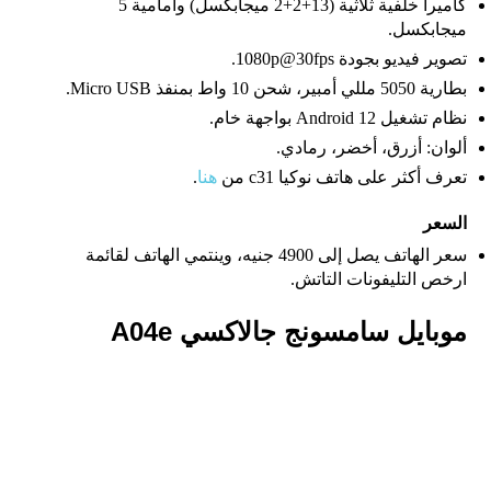
كاميرا خلفية ثلاثية (13+2+2 ميجابكسل) وأمامية 5
ميجابكسل.
تصوير فيديو بجودة 1080p@30fps.
بطارية 5050 مللي أمبير، شحن 10 واط بمنفذ Micro USB.
نظام تشغيل Android 12 بواجهة خام.
ألوان: أزرق، أخضر، رمادي.
تعرف أكثر على هاتف نوكيا c31 من
هنا
.
السعر
سعر الهاتف يصل إلى 4900 جنيه، وينتمي الهاتف لقائمة
ارخص التليفونات التاتش.
موبايل سامسونج جالاكسي A04e