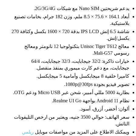
يدعم شريحتين Nano SIM مع شبكات 2G/3G/4G.
أبعاد 164.1 × 75.6 × 8.5 ملم، وزن 182 جرام، بخامات تصنيع
بلاستيكية.
شاشة 6.5 إنش IPS LCD بدقة 720 × 1600 بكسل وكثافة 270
بكسل/إنش.
معالج Unisoc Tiger T612 بتكنولوجيا 12 نانومتر ومعالج
رسومي Mali-G57.
خيارات ذاكرة: 32/2 جيجابايت، 32/3 جيجابايت، 64/4
جيجابايت، مع دعم كارت ميموري بمنفذ منفصل.
كاميرا خلفية 8 ميجابكسل وأمامية 5 ميجابكسل.
تصوير فيديو بجودة 1080p@30fps.
بطارية 5000 مللي أمبير، شحن عبر Micro USB ودعم OTG.
نظام Android 11 بواجهة Realme UI Go.
ألوان: أخضر، أزرق، أسود.
سعر الهاتف: حوالي 3500 جنيه، ويعتبر من ارخص التليفونات
التاتش.
ويمكنك الاطلاع على المزيد من مواصفات موبايل
ريلمي