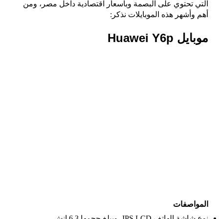
التي تحتوي على البصمة وبأسعار اقتصادية داخل مصر، ومن
أهم وأشهر هذه الموبايلات نذكر:
موبايل Huawei Y6p
المواصفات
نوع شاشة الهاتف IPS LCD، ويبلغ حجمها 6.3 إنش.