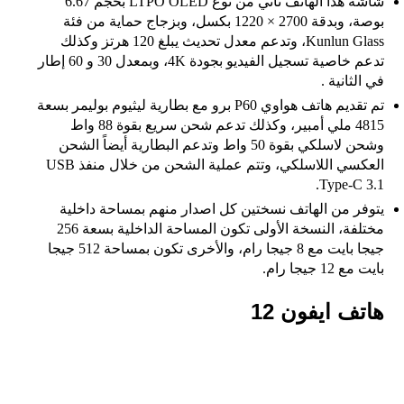
شاشة هذا الهاتف تأتي من نوع LTPO OLED بحجم 6.67
بوصة، وبدقة 2700 × 1220 بكسل، وبزجاج حماية من فئة
Kunlun Glass، وتدعم معدل تحديث يبلغ 120 هرتز وكذلك
تدعم خاصية تسجيل الفيديو بجودة 4K، وبمعدل 30 و 60 إطار
في الثانية .
تم تقديم هاتف هواوي P60 برو مع بطارية ليثيوم بوليمر بسعة
4815 ملي أمبير، وكذلك تدعم شحن سريع بقوة 88 واط
وشحن لاسلكي بقوة 50 واط وتدعم البطارية أيضاً الشحن
العكسي اللاسلكي، وتتم عملية الشحن من خلال منفذ USB
Type-C 3.1.
يتوفر من الهاتف نسختين كل اصدار منهم بمساحة داخلية
مختلفة، النسخة الأولى تكون المساحة الداخلية بسعة 256
جيجا بايت مع 8 جيجا رام، والأخرى تكون بمساحة 512 جيجا
بايت مع 12 جيجا رام.
هاتف
ايفون 12