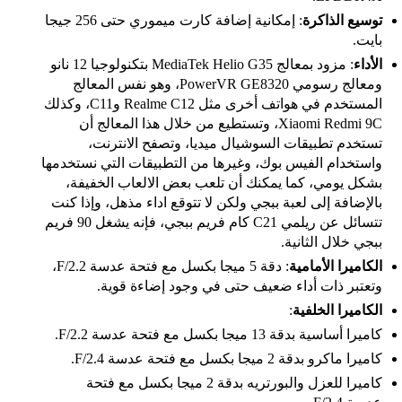
توسيع الذاكرة
: إمكانية إضافة كارت ميموري حتى 256 جيجا
بايت.
الأداء
: مزود بمعالج MediaTek Helio G35 بتكنولوجيا 12 نانو
ومعالج رسومي PowerVR GE8320، وهو نفس المعالج
المستخدم في هواتف أخرى مثل Realme C12 وC11، وكذلك
Xiaomi Redmi 9C، وتستطيع من خلال هذا المعالج أن
تستخدم تطبيقات السوشيال ميديا، وتصفح الانترنت،
واستخدام الفيس بوك، وغيرها من التطبيقات التي نستخدمها
بشكل يومي، كما يمكنك أن تلعب بعض الالعاب الخفيفة،
بالإضافة إلى لعبة ببجي ولكن لا تتوقع اداء مذهل، وإذا كنت
تتسائل عن
ريلمي C21 كام فريم ببجي، فإنه يشغل 90 فريم
ببجي خلال الثانية.
الكاميرا الأمامية
: دقة 5 ميجا بكسل مع فتحة عدسة F/2.2،
وتعتبر ذات أداء ضعيف حتى في وجود إضاءة قوية.
الكاميرا الخلفية
:
كاميرا أساسية بدقة 13 ميجا بكسل مع فتحة عدسة F/2.2.
كاميرا ماكرو بدقة 2 ميجا بكسل مع فتحة عدسة F/2.4.
كاميرا للعزل والبورتريه بدقة 2 ميجا بكسل مع فتحة