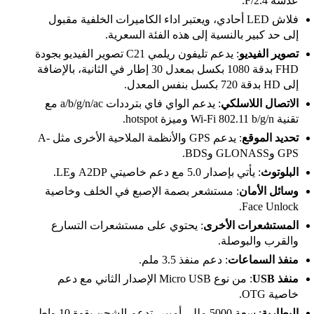
عدسة F/2.4.
فلاش LED أحادي، ويعتبر اداء الكاميرات الخلفية مقبول
إلى حد كبير بالنسية إلى هذه الفئة السعرية.
تصوير الفيديو
: يدعم تليفون ريلمي C21 تصوير الفيديو بجودة
FHD بدقة 1080 بكسل بمعدل 30 إطار في الثانية، بالإضافة
إلى HD بدقة 720 بكسل بنفس المعدل.
الاتصال اللاسلكي
: يدعم الواي فاي بترددات a/b/g/n/ac مع
تقنية Wi-Fi 802.11 b/g/n وميزة hotspot.
تحديد الموقع
: يدعم GPS والأنظمة الملاحية الأخرى مثل A-
GPS وGLONASS وBDS.
البلوتوث
: يأتي بإصدار 5.0 مع دعم خاصيتي A2DP وLE.
وسائل الأمان
: مستشعر بصمة الإصبع في الخلف وخاصية
Face Unlock.
المستشعرات الأخرى
: يحتوي على مستشعرات التسارع
والقرب والبوصلة.
منفذ السماعات
: دعم منفذ 3.5 ملم.
منفذ USB
: من نوع Micro USB الإصدار الثاني مع دعم
خاصية OTG.
البطارية
: سعة 5000 مللي أمبير، تدعم الشحن بقوة 10 واط