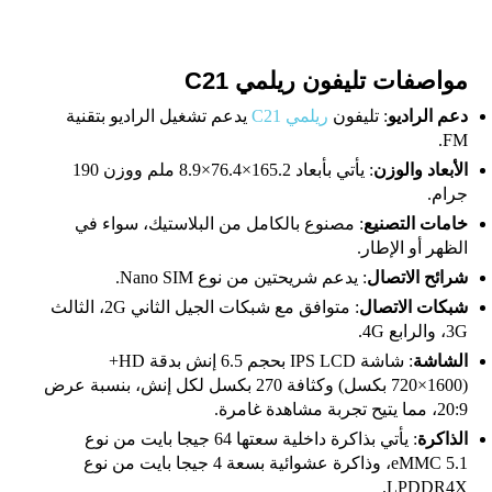
مواصفات تليفون ريلمي C21
دعم الراديو
: تليفون
ريلمي C21
يدعم تشغيل الراديو بتقنية
FM.
الأبعاد والوزن
: يأتي بأبعاد 165.2×76.4×8.9 ملم ووزن 190
جرام.
خامات التصنيع
: مصنوع بالكامل من البلاستيك، سواء في
الظهر أو الإطار.
شرائح الاتصال
: يدعم شريحتين من نوع Nano SIM.
شبكات الاتصال
: متوافق مع شبكات الجيل الثاني 2G، الثالث
3G، والرابع 4G.
الشاشة
: شاشة IPS LCD بحجم 6.5 إنش بدقة HD+
(720×1600 بكسل) وكثافة 270 بكسل لكل إنش، بنسبة عرض
20:9، مما يتيح تجربة مشاهدة غامرة.
الذاكرة
: يأتي بذاكرة داخلية سعتها 64 جيجا بايت من نوع
eMMC 5.1، وذاكرة عشوائية بسعة 4 جيجا بايت من نوع
LPDDR4X.