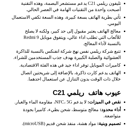
تليفون ريلمي C21 يدعم مستشعر البصمة، وهذه التقنية
أصبحت واحدة من التقنيات الهامة في العصر الحالي.
تأتي بطرية الهاتف بسعة كبيرة، وهذه السعة تكفي الاستعمال
اليومي.
معالج الهاتف يعتبر مقبول إلى حد كبير، ولكنه لا يصلح
للألعاب التي تطلب اداء عالي، ويتفوق موبايل
Redmi 9
بالنسبة لأداء المعالج.
تتبع شركة ريلمي نفس نهج شركة انفنكس بالنسبة للذاكرة
العشوائية والصلبة الكبيرة بهدف جذب المستخدمين للشراء.
كاميرات الموبايل توفر اداء جيد في هذه الفئة الاقتصادية.
الهاتف يدعم كارت ذاكرة، بالإضافة إلى شريحتين اتصال
خلال ذات الوقت بدون التنازل عن استعمال احدهما.
عيوب هاتف ريلمي C21
نقص في الميزات:
لا يدعم NFC، 5G، مقاومة الماء والغبار.
أداء محدود:
معالج متوسط، شحن بطيء، كاميرا بجودة
متواضعة.
تصميم وبنية:
مواد هشة، منفذ شحن قديم (microUSB).