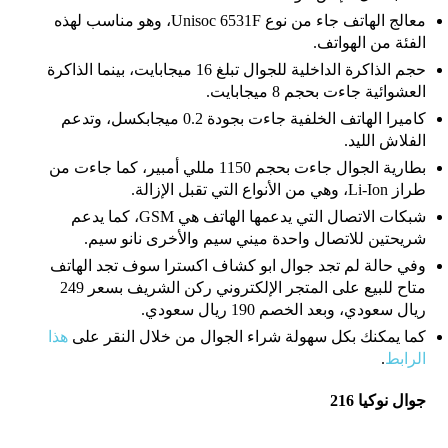
معالج الهاتف جاء من نوع Unisoc 6531F، وهو مناسب لهذه
الفئة من الهواتف.
حجم الذاكرة الداخلية للجوال تبلغ 16 ميجابايت، بينما الذاكرة
العشوائية جاءت بحجم 8 ميجابايت.
كاميرا الهاتف الخلفية جاءت بجودة 0.2 ميجابكسل، وتدعم
الفلاش الليد.
بطارية الجوال جاءت بحجم 1150 مللي أمبير، كما جاءت من
طراز Li-Ion، وهي من الأنواع التي تقبل الإزالة.
شبكات الاتصال التي يدعمها الهاتف هي GSM، كما يدعم
شريحتين للاتصال واحدة ميني سيم والأخرى نانو سيم.
وفي حالة لم تجد جوال ابو كشاف اكسترا سوف تجد الهاتف
متاح للبيع على المتجر الإلكتروني ركن الشريف بسعر 249
ريال سعودي، وبعد الخصم 190 ريال سعودي.
كما يمكنك بكل سهولة شراء الجوال من خلال النقر على
هذا
الرابط
.
جوال نوكيا 216