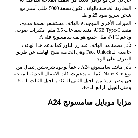
البطارية الخاصة بالهاتف تكون بسعة 5000 مللي أمبير مع
شحن سريع بقوة 25 واط.
الميزات الأخرى الموجودة بالهاتف مستشعر بصمة مدمج،
منفذ USB Type-C، منفذ سماعات 3.5 ملم، مكبرات صوت،
ودعم NFC، مثل جميع هواتف سامسونج فئة A.
تأتي بصمة هذا الهاتف عند زر الباور كما يدعم هذا الهاتف
خاصية الـ Face Unlock وهي الخاصة بفتح الهاتف عن طريق
التعرف على الوجه.
يأتي هاتف سامسونج A24 داعماً لوجود شريحتين إتصال من
نوع Nano Sim، كما انه يدعم شبكات الاتصال الحديثة المتاحة
في مصر بداية من الجيل الثاني الـ 2G والجيل الثالث الـ 3G
وحتي الجيل الرابع الـ 4G.
مزايا موبايل سامسونج A24