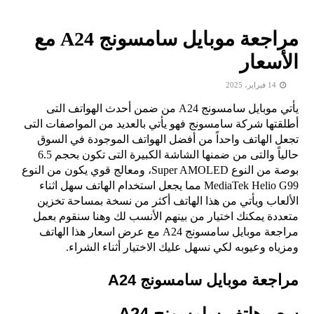
مراجعة موبايل سامسونج A24 مع
الأسعار
14 فبراير، 2025
يأتي
موبايل سامسونج A24 من ضمن أحدث الهواتف التى
أطلقتها شركة سامسونج فهو يأتي بالعديد من المواصفات التى
تجعل الهاتف واحداً من أفضل الهواتف الموجودة في السوق
حالياً والتى من ضمنها الشاشة الكبيرة التى تكون بحجم 6.5
بوصة من النوع
Super AMOLED، ومعالج قوي يكون من النوع
MediaTek Helio G99 مما يجعل استخدام الهاتف سهل اثناء
الألعاب ويأتي من هذا الهاتف أكثر من نسخة بمساحة تخزين
متعددة يمكنك اختيار من بينهم الأنسب لك وهنا سنقوم بعمل
مراجعة موبايل سامسونج A24 مع عرض اسعار هذا الهاتف
ومزياه وعيوبه لكي نسهل عليك الاختيار أثناء الشراء.
مراجعة موبايل سامسونج A24
سعر هاتف سامسونج A24