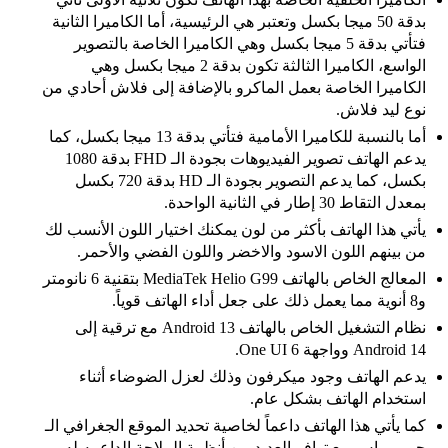
بدقة 50 ميجا بكسل وتعتبر هي الرئيسية، أما الكاميرا الثانية
فتأتي بدقة 5 ميجا بكسل وهي الكاميرا الخاصة بالتصوير
الواسع، الكاميرا الثالثة تكون بدقة 2 ميجا بكسل وهي
الكاميرا الخاصة بعمل الماكرو بالإضافة إلى فلاش أحادي من
نوع ليد فلاش.
أما بالنسبة للكاميرا الأمامية فتأتي بدقة 13 ميجا بكسل، كما
يدعم الهاتف تصوير الفيديوهات بجودة الـ FHD بدقة 1080
بكسل، كما يدعم التصوير بجودة الـ HD بدقة 720 بكسل
بمعدل التقاط 30 إطار في الثانية الواحدة.
يأتي هذا الهاتف بأكثر من لون يمكنك اختيار اللون الأنسب لك
من بينهم اللون الاسود والاخضر واللون الفضي والأحمر.
المعالج الخاص بالهاتف MediaTek Helio G99 بتقنية 6 نانومتر
و8 أنوية مما يعمل ذلك على جعل أداء الهاتف قوياً.
نظام التشغيل الخاص بالهاتف Android 13 مع ترقية إلى
Android 14 وواجهة One UI 6.
يدعم الهاتف وجود ميكرفون وذلك لعزل الضوضاء أثناء
استخدام الهاتف بشكل عام.
كما يأتي هذا الهاتف داعماً لخاصية تحديد الموقع الجغرافي الـ
جي بي اس مع توافر العديد من أنظمة الملاحة الداعمه له.