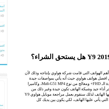
السعو
16 ديسمبر، 
افض
15 ديسمبر، 
متوف
14 ديسمبر، 
حداً من أحد أهم الهواتف التى قامت شركة هواوي بإنتاجه وذلك لأن
 من افضل هواتف هواوي حيث أنه يأتي بمواصفات جيدة
شاشة من النوع IPS LCD بجودة الـ FHD+ ومعالج من نوع Mali-G51 MP4، وكاميرا
فر أداء جيد وشبكة الهاتف تكون جيدة وغير ذلك من
ها الهاتف لذلك سنقوم بعمل
مراجعة موبايل هواوي Y9
ب التي يأتي عليها الهاتف، لكي يكون بين يديك كل
سع