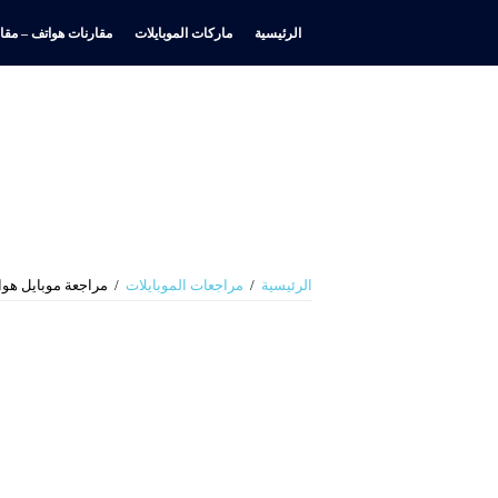
الرئيسية
ماركات الموبايلات
مقارنات هواتف – مقار
الرئيسية
/
مراجعات الموبايلات
/
مراجعة موبايل هواوي Y9 2019​ هل يستحق