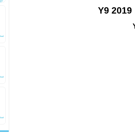
ge
Y
سع
سع
سع
ro