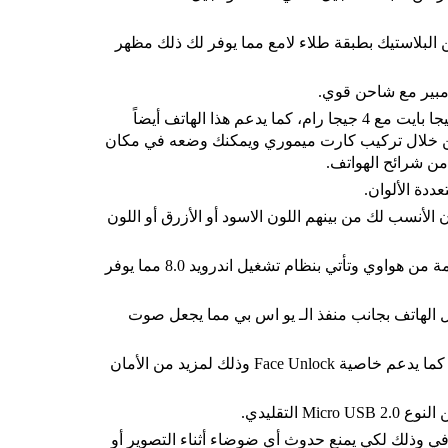
 البلاستيك بطبقة طلاء لامع مما يوفر لك ذلك مظهر
المساحة الداخلية للهاتف تأتي بسعة 64 جيجا بايت مع 4 جيجا رام، كما يدعم هذا الهاتف أيضاً
ف من خلال تركيب كارت ميموري ويمكنك وضعه في مكان
ن شرائح الهواتف.
ددة الألوان.
ن الأنسب لك من بينهم اللون الاسود أو الأزرق أو اللون
واجهه مستخدم هذا الهاتف كما هي مدعومة من هواوي وتأتي بنظام تشغيل اندرويد 8.0 مما يوفر
 الهاتف بجانب منفذ الـ يو اس بي مما يجعل صوت
يدعم الهاتف وجود بصمة في ظهر الهاتف كما يدعم خاصية Face Unlock وذلك لمزيد من الأمان
في وذلك لكي يمنع حدوث أي ضوضاء أثناء التصوير أو