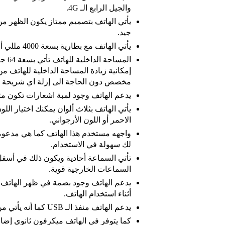
والجيل الرابع الـ 4G.
يأتي الهاتف بتصميم ممتاز يكون الظهر من
جيد.
يأتي الهاتف مع بطارية بسعة 4000 مللي أمبير مع شاحن قوي.
إمكانية زيادة المساحة الداخلية للهات
مخصص دون الحاجة الى إزلة اي شريحة م
يدعم الهاتف وجود لمبة اشعارات تكون متع
يأتي الهاتف بثلاث ألوان يمكنك اختيار اللو
الاحمر أو اللون الأرجواني.
لك سهولة في الاستخدام.
تأتي السماعة أحادية ويكون ذلك في أسفل
السماعات الخارجية قوية.
أثناء استخدام الهاتف.
يدعم الهاتف منفذ الـ USB كما أنه يأتي من النوع Micro USB 2.0 التقليدي.
كما يتوفر في الهاتف ميكرفون ثانوي إضا