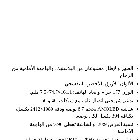
الظهر والإطار مصنوعان من البلاستيك، والواجهة الأمامية من
الزجاج.
الألوان: الأزرق، الأخضر، البنفسجي.
الوزن 177 جرام وأبعاد الهاتف: 161.1×74.7×7.5 ملم.
يدعم شريحتي اتصال نانو، مع شبكات 4G و5G.
شاشة AMOLED بحجم 6.7 بوصة ودقة 1080×2412 بكسل،
بكثافة 394 بكسل لكل بوصة.
نسبة العرض 20:9، والشاشة تغطي 90% من الواجهة
الأمامية.
تدعم معدل تحديث 120Hz وHDR10+، مع طبقة حماية