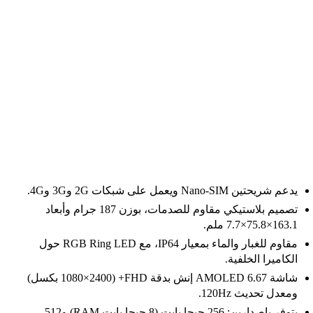
يدعم شريحتين Nano-SIM ويعمل على شبكات 2G و3G و4G.
تصميم بلاستيكي مقاوم للصدمات، بوزن 187 جرام وأبعاد
163.1×75.8×7.7 ملم.
مقاوم للغبار والماء بمعيار IP64، مع RGB Ring LED حول
الكاميرا الخلفية.
شاشة AMOLED 6.67 إنش بدقة FHD+ (1080×2400 بكسل)
ومعدل تحديث 120Hz.
يتوفر بإصدارين: 256 جيجا بايت (8 جيجا بايت RAM) و512