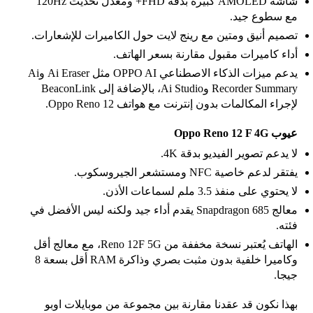
شاشة AMOLED كبيرة بدقة FHD+ ومعدل تحديث 120Hz
مع سطوع جيد.
تصميم أنيق ومتين مع رينج لايت حول الكاميرات للإشعارات.
أداء كاميرات مقبول مقارنة بسعر الهاتف.
يدعم ميزات الذكاء الاصطناعي OPPO AI مثل Ai Eraser وAi
Recorder Summary وAi Studio، بالإضافة إلى BeaconLink
لإجراء المكالمات بدون إنترنت مع هواتف Oppo Reno 12.
عيوب Oppo Reno 12 F 4G
لا يدعم تصوير الفيديو بدقة 4K.
يفتقر لدعم خاصية NFC ومستشعر الجيروسكوب.
لا يحتوي على منفذ 3.5 ملم لسماعات الأذن.
معالج Snapdragon 685 يقدم أداء جيد ولكنه ليس الأفضل في
فئته.
الهاتف يُعتبر نسخة مخففة من Reno 12F 5G، مع معالج أقل
وكاميرا خلفية بدون مثبت بصري وذاكرة RAM أقل بسعة 8
جيجا.
بهذا نكون قد عقدنا مقارنة بين مجموعة من موبايلات اوبو