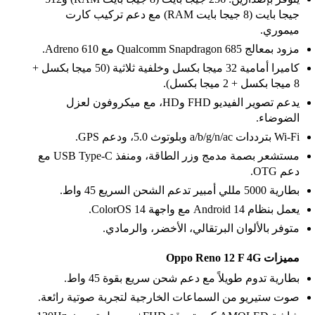
جيجا بايت (8 جيجا بايت RAM) مع دعم تركيب كارت
ميموري.
مزود بمعالج Qualcomm Snapdragon 685 مع Adreno 610.
كاميرا أمامية 32 ميجا بكسل وخلفية ثلاثية (50 ميجا بكسل +
8 ميجا بكسل + 2 ميجا بكسل).
يدعم تصوير الفيديو FHD وHD، مع ميكروفون لعزل
الضوضاء.
Wi-Fi بترددات a/b/g/n/ac وبلوتوث 5.0، ودعم GPS.
مستشعر بصمة مدمج وزر الطاقة، ومنفذ USB Type-C مع
دعم OTG.
بطارية 5000 مللي أمبير تدعم الشحن السريع 45 واط.
يعمل بنظام Android 14 مع واجهة ColorOS 14.
متوفر بالألوان البرتقالي، الأخضر، والرمادي.
مميزات Oppo Reno 12 F 4G
بطارية تدوم طويلاً مع دعم شحن سريع بقوة 45 واط.
صوت ستيريو من السماعات الخارجية لتجربة صوتية رائعة.