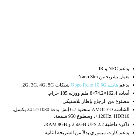
يدعم NFC و IR.
يعمل بشريحتين Nano Sim.
يدعم
هاتف Oppo Reno 10 5G
شبكات 2G, 3G, 4G, 5G.
أبعاده 162.4×74.2×8 ملم ووزنه 185 جرام.
مصنوع من الزجاج بإطار بلاستيكي.
الشاشة AMOLED منحنية 6.7 إنش بدقة 1080×2412 بكسل،
120Hz، HDR10+، وسطوع 950 شمعة.
ذاكرة داخلية 256GB UFS 2.2 و RAM 8GB.
يدعم كارت ميموري بدلاً من الشريحة الثانية.