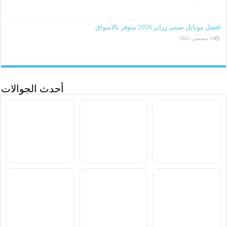
افضل موبايل صيني زراير 2026 متوفر بالأسواق
14 ديسمبر، 2025
أحدث الجوالات
سعر ومواصفات Samsung
سعر ومواصفات Xiaomi
سعر ومواصفات vivo S2
Poco M8 Power
Galaxy F70 Pro