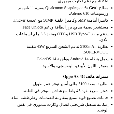
RAM، مع دعم لكارت ميموري.
معالج Qualcomm Snapdragon 6s Gen1 بتقنية 11 نانومتر
ورسوميات Adreno 610.
كاميرا أمامية 5MP وكاميرا خلفية 50MP مع عدسة Flicker.
مستشعر بصمة مدمج بزر الطاقة ودعم Face Unlock.
يدعم منفذ USB Type-C وOTG ومنفذ 3.5 ملم لسماعات
الأذن.
بطارية 5100mAh تدعم الشحن السريع 45W بتقنية
SUPERVOOC.
يعمل بنظام Android 14 وواجهة ColorOS 14.
متوفر باللون الأبيض، البنفسجي، والأسود.
مميزات هاتف Oppo A3 4G
بطارية بسعة 5100 مللي أمبير توفر عمر طويل.
شحن سريع بقوة 45 واط مع شاحن متوفر في العلبة.
خامات تصنيع قوية تتمتع بمقاومة للصدمات وطرطشة الماء.
إمكانية تشغيل شريحتي اتصال وكارت ميموري في نفس
الوقت.