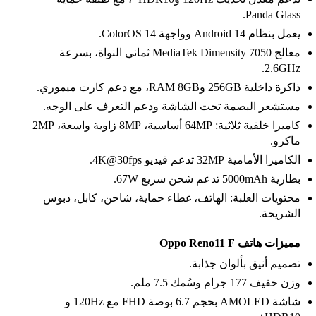
Panda Glass.
يعمل بنظام Android 14 وواجهة ColorOS 14.
معالج MediaTek Dimensity 7050 ثماني النواة، بسرعة
2.6GHz.
ذاكرة داخلية 256GB وRAM 8GB، مع دعم كارت ميموري.
مستشعر البصمة تحت الشاشة ودعم التعرف على الوجه.
كاميرا خلفية ثلاثية: 64MP أساسية، 8MP زاوية واسعة، 2MP
ماكرو.
الكاميرا الأمامية 32MP تدعم فيديو 4K@30fps.
بطارية 5000mAh تدعم شحن سريع 67W.
محتويات العلبة: الهاتف، غطاء حماية، شاحن، كابل، دبوس
الشريحة.
مميزات هاتف Oppo Reno11 F
تصميم أنيق بألوان جذابة.
وزن خفيف 177 جرام وسُمك 7.5 ملم.
شاشة AMOLED بحجم 6.7 بوصة FHD مع 120Hz و