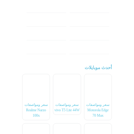
هونر
انفينكس
نوكيا
ريلمي
تكنو
اتش تي سي
ون بلس
ال جي
أحدث موبايلات
سعر ومواصفات
سعر ومواصفات
سعر ومواصفات
Realme Narzo
vivo T5 Lite 44W
Motorola Edge
100x
70 Max