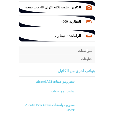
الكاميرا
:
خلفية ثلاثية الاولى 48 م.ب بفتحة
عدسة F/1.8 والثانية 5 م.ب للتصوير الواسع
بفتحة عدسة F/2.4 والاخيرة للماكرو 2 م.ب
البطارية
:
4000
بفتحة عدسة F/2.4
الرامات
:
4 جيجا رام
المواصفات
التعليقات
هواتف اخري من
الكاتيل
سعر ومواصفات alcatel A62
شاهد المواصفات ←
سعر و مواصفات Alcatel Pixi 4 Plus
Power