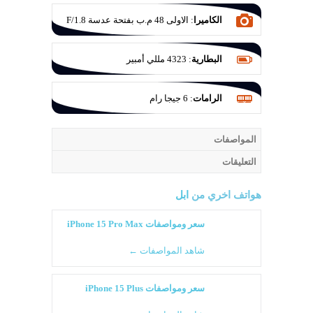
الكاميرا
:
الاولى 48 م.ب بفتحة عدسة F/1.8
بمثبت بصري والثانية للزوم 12 م.ب بفتحة
عدسة F/2.8 مع مثبت بصري والثالثة واسعة
البطارية
:
4323 مللي أمبير
12 م.ب بفتحة عدسة F/2.2 مع مستشعر
للعزل TOF 3D LiDAR
الرامات
:
6 جيجا رام
المواصفات
التعليقات
هواتف اخري من
ابل
سعر ومواصفات iPhone 15 Pro Max
شاهد المواصفات ←
سعر ومواصفات iPhone 15 Plus