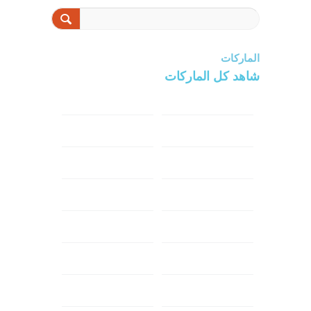
الماركات
شاهد كل الماركات
سامسونج
سونى
ابل
هواوي
شاومي
اوبو
هونر
انفينكس
نوكيا
ريلمي
تكنو
اتش تي سي
ون بلس
ال جي