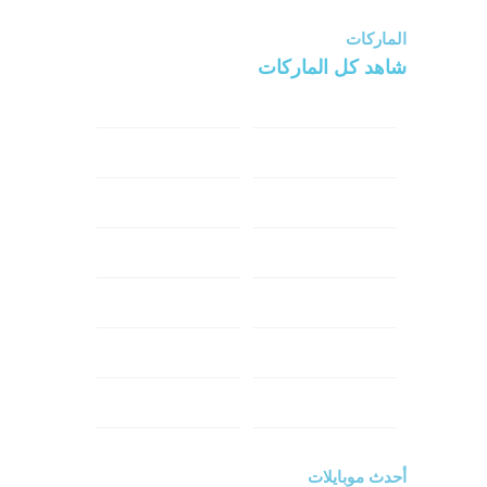
الماركات
شاهد كل الماركات
سامسونج
سونى
ابل
هواوي
شاومي
اوبو
هونر
انفينكس
نوكيا
ريلمي
تكنو
اتش تي سي
ون بلس
ال جي
أحدث موبايلات