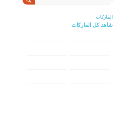
الماركات
شاهد كل الماركات
سامسونج
سونى
ابل
هواوي
شاومي
اوبو
هونر
انفينكس
نوكيا
ريلمي
تكنو
اتش تي سي
ون بلس
ال جي