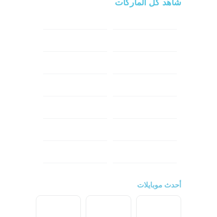
شاهد كل الماركات
سامسونج
سونى
ابل
هواوي
شاومي
اوبو
هونر
انفينكس
نوكيا
ريلمي
تكنو
اتش تي سي
ون بلس
ال جي
أحدث موبايلات