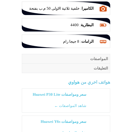
الكاميرا
:
خلفية ثلاثية الاولى 50 م.ب بفتحة
عدسة F/1.9 والثانية 12 م.ب للزوم بفتحة
عدسة F/3.4 والثالثة للتصوير الواسع 20 م.ب
البطارية
:
4400
بفتحة عدسة F/1.8
الرامات
:
8 جيجا رام
المواصفات
التعليقات
هواتف اخري من
هواوي
سعر ومواصفات Huawei P30 Lite
شاهد المواصفات ←
سعر ومواصفات Huawei Y6s