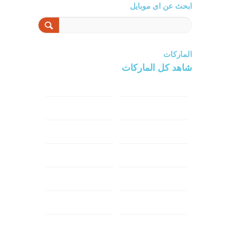
ابحث عن اى موبايل
الماركات
شاهد كل الماركات
سامسونج
سونى
ابل
هواوي
شاومي
اوبو
هونر
انفينكس
نوكيا
ريلمي
تكنو
اتش تي سي
ون بلس
ال جي