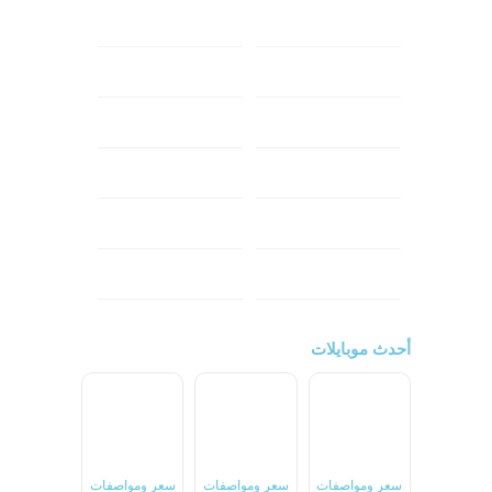
ابل
هواوي
شاومي
اوبو
هونر
انفينكس
نوكيا
ريلمي
تكنو
اتش تي سي
ون بلس
ال جي
أحدث موبايلات
سعر ومواصفات
سعر ومواصفات
سعر ومواصفات