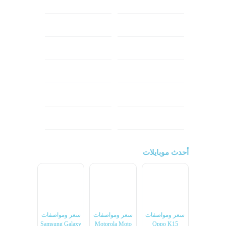
ابل
هواوي
شاومي
اوبو
هونر
انفينكس
نوكيا
ريلمي
تكنو
اتش تي سي
ون بلس
ال جي
أحدث موبايلات
سعر ومواصفات
سعر ومواصفات
سعر ومواصفات
Samsung Galaxy
Motorola Moto
Oppo K15