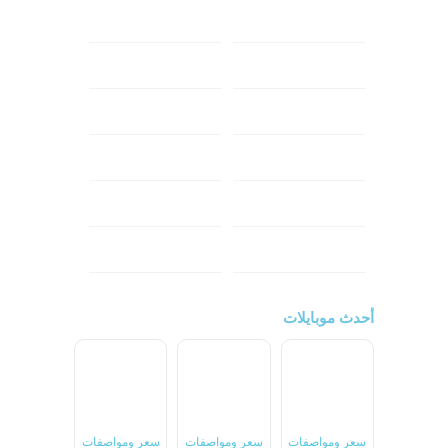
ابل
هواوي
شاومي
اوبو
هونر
انفينكس
نوكيا
ريلمي
تكنو
اتش تي سي
ون بلس
ال جي
أحدث موبايلات
سعر ومواصفات
سعر ومواصفات
سعر ومواصفات