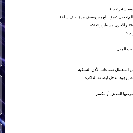
س
ي المء حتى عمق يبلغ متر ونصف مدة نصف ساعة.
ز eSIM.
15.
س
دعم وجود مدخل لبطاقة الذاكرة.
عرضها للخدش أو للكسر.
س