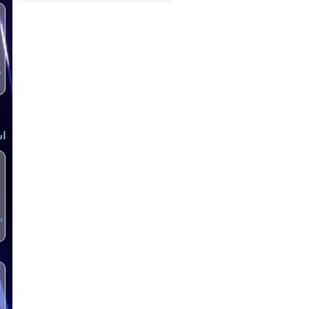
س
اش
س