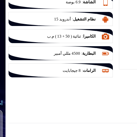
الشاشة
:
6.9 بوصة
نظام التشغيل
:
أندرويد 15
الكاميرا
:
ثنائية ( 50 + 13 ) م.ب
البطارية
:
4500 مللي أمبير
الرامات
:
8 جيجابايت
أح