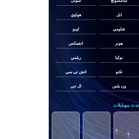
سامسونج
سونى
ابل
هواوي
شاومي
اوبو
هونر
انفينكس
نوكيا
ريلمي
تكنو
اتش تي سي
ون بلس
ال جي
دث موبايلات