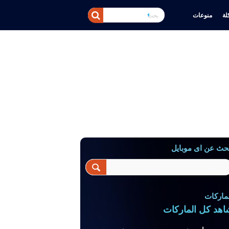
ة
منوعات
حث عن اى موبايل
ماركات
اهد كل الماركات