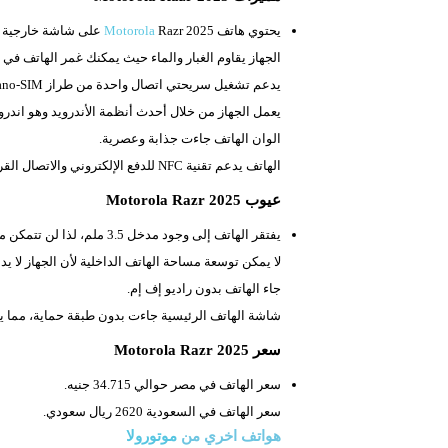
يحتوي هاتف
Razr 2025 على شاشة خارجية وشاشة رئيسية.
Motorola
الجهاز يقاوم الغبار والماء حيث يمكنك غمر الهاتف ف
يدعم تشغيل سريحتي اتصال واحدة من طراز
Nano-SIM، والأخرى من طرا
يعمل الجهاز من خلال أحدث أنظمة الأندرويد وهو اندرويد 
الوان الهاتف جاءت جذابة وعصرية.
الهاتف يدعم تقنية
NFC للدفع الإلكتروني والاتصال القريب المدى.
عيوب Motorola Razr 2025
يفتقر الهاتف إلى وجود مدخل
3.5 ملم، لذا لن تتمكن من استعمال سماعات الأذن السلكية.
لا يمكن توسعة مساحة الهاتف الداخلية لأن الجهاز لا ي
جاء الهاتف بدون راديو إف إم.
شاشة الهاتف الرئيسية جاءت بدون طبقة حماية، مما ي
سعر Motorola Razr 2025
سعر الهاتف في مصر حوالي 34.715 جنيه.
سعر الهاتف في السعودية 2620 ريال سعودي.
هواتف اخري من
موتورولا