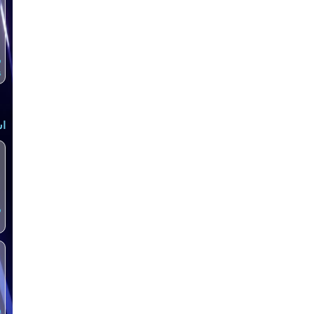
س
s
اش
س
س