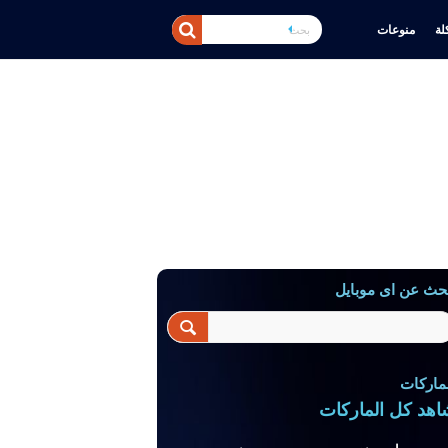
ة
منوعات
حث عن اى موبايل
ماركات
اهد كل الماركات