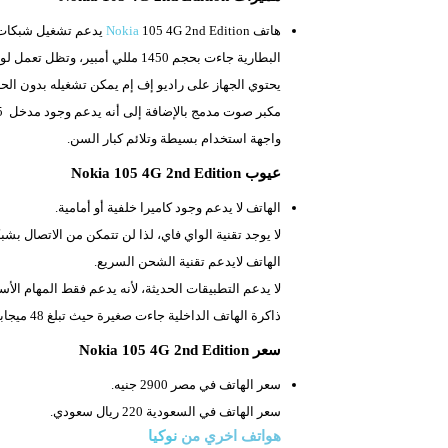
هاتف
105 4G 2nd Edition يدعم تشغيل شبكات الاتصال من الجيل الثاني والثالث والرابع.
Nokia
البطارية جاءت بحجم
1450 مللي أمبير، وتظل تعمل لوقت طويل، وتقبل الإزالة.
يحتوي الجهاز على راديو إف إم يمكن تشغيله بدون الح
مكبر صوت مدمج بالإضافة إلى أنه يدعم وجود مدخل
3.5 ملم لتوصيل سماعات الأذن السلكية.
واجهة استخدام بسيطة وتلائم كبار السن.
عيوب Nokia 105 4G 2nd Edition
الهاتف لا يدعم وجود كاميرا خلفية أو أمامية.
لا يوجد تقنية الواي فاي، لذا لن تتمكن من الاتصال بشبك
الهاتف لايدعم تقنية الشحن السريع.
لا يدعم التطبيقات الحديثة، لأنه يدعم فقط المهام الأس
ذاكرة الهاتف الداخلية جاءت صغيرة حيث تبلغ 48 ميجابايت فقط.
سعر Nokia 105 4G 2nd Edition
سعر الهاتف في مصر 2900 جنيه.
سعر الهاتف في السعودية 220 ريال سعودي.
هواتف اخري من
نوكيا