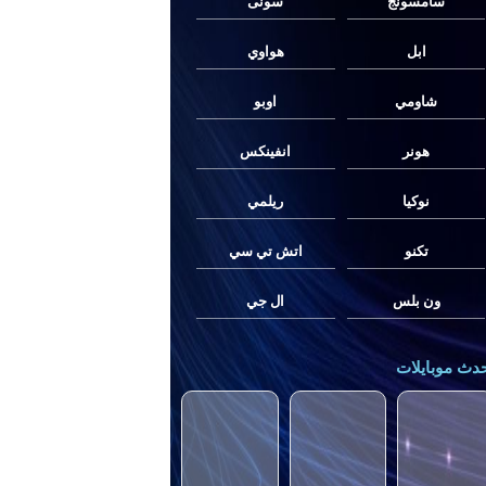
سامسونج
سونى
ابل
هواوي
شاومي
اوبو
هونر
انفينكس
نوكيا
ريلمي
تكنو
اتش تي سي
ون بلس
ال جي
دث موبايلات