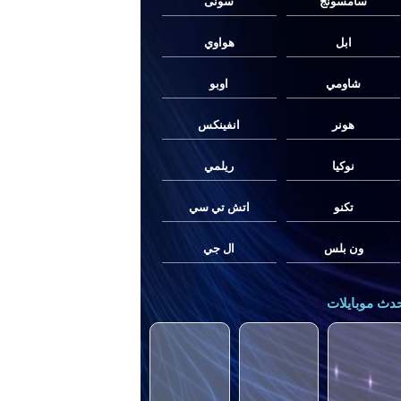
سامسونج
سونى
ابل
هواوي
شاومي
اوبو
هونر
انفينكس
نوكيا
ريلمي
تكنو
اتش تي سي
ون بلس
ال جي
دث موبايلات