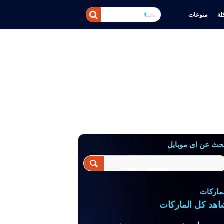
ة
منوعات
حث عن اى موبايل
ماركات
اهد كل الماركات