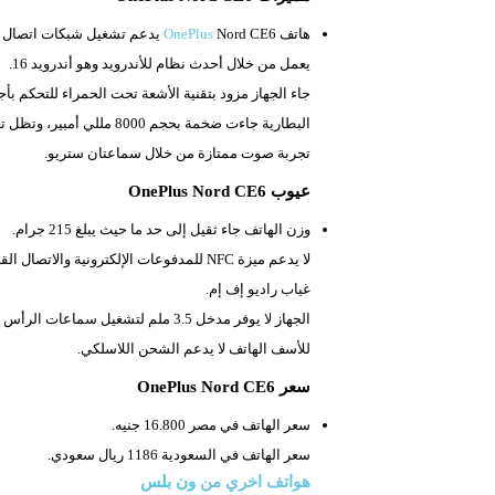
هاتف
Nord CE6 يدعم تشغيل شبكات اتصال الجيل الخامس.
OnePlus
يعمل من خلال أحدث نظام للأندرويد وهو أندرويد 16.
جاء الجهاز مزود بتقنية الأشعة تحت الحمراء للتحكم بأج
البطارية جاءت ضخمة بحجم
8000 مللي أمبير، وتظل تعمل لوقت طويل.
تجربة صوت ممتازة من خلال سماعتان ستريو.
عيوب OnePlus Nord CE6
وزن الهاتف جاء ثقيل إلى حد ما حيث يبلغ
215 جرام.
لا يدعم ميزة
NFC للمدفوعات الإلكترونية والاتصال القريب المدى.
غياب راديو إف إم.
الجهاز لا يوفر مدخل
3.5 ملم لتشغيل سماعات الرأس السلكية.
للأسف الهاتف لا يدعم الشحن اللاسلكي.
سعر OnePlus Nord CE6
سعر الهاتف في مصر 16.800 جنيه.
سعر الهاتف في السعودية 1186 ريال سعودي.
هواتف اخري من
ون بلس