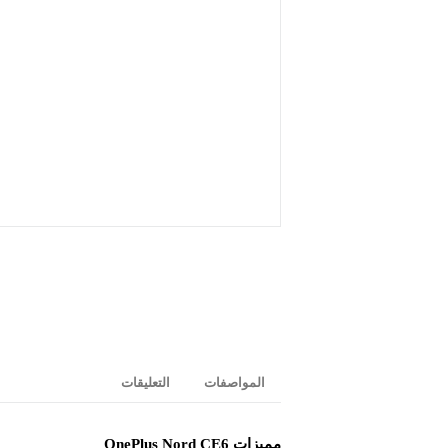
المواصفات
التعليقات
مميزات OnePlus Nord CE6