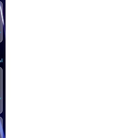
س
اش
س