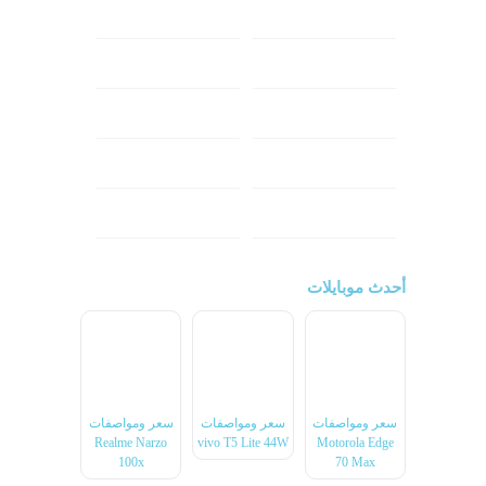
شاومي
اوبو
هونر
انفينكس
نوكيا
ريلمي
تكنو
اتش تي سي
ون بلس
ال جي
أحدث موبايلات
سعر ومواصفات
سعر ومواصفات
سعر ومواصفات
Realme Narzo
vivo T5 Lite 44W
Motorola Edge
100x
70 Max