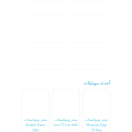
شاومي
اوبو
هونر
انفينكس
نوكيا
ريلمي
تكنو
اتش تي سي
ون بلس
ال جي
أحدث موبايلات
سعر ومواصفات
سعر ومواصفات
سعر ومواصفات
Realme Narzo
vivo T5 Lite 44W
Motorola Edge
100x
70 Max