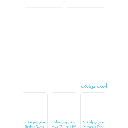
ابل
هواوي
شاومي
اوبو
هونر
انفينكس
نوكيا
ريلمي
تكنو
اتش تي سي
ون بلس
ال جي
أحدث موبايلات
سعر ومواصفات
سعر ومواصفات
سعر ومواصفات
Realme Narzo
vivo T5 Lite 44W
Motorola Edge