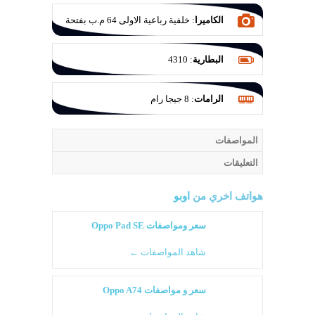
الكاميرا
:
خلفية رباعية الاولى 64 م.ب بفتحة
عدسة F/1.7 والثانية للتصوير الواسع 8 م.ب
بفتحة عدسة F/2.2 والثالثة ماكرو 2 م.ب
البطارية
:
4310
بفتحة عدسة F/2.4 والرابعة للعزل 2 ميجا
بكسل بفتحة عدسة F/2.4
الرامات
:
8 جيجا رام
المواصفات
التعليقات
هواتف اخري من
اوبو
سعر ومواصفات Oppo Pad SE
شاهد المواصفات ←
سعر و مواصفات Oppo A74