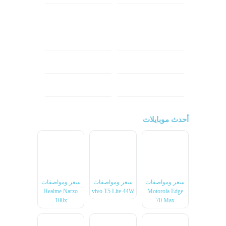
هونر
انفينكس
نوكيا
ريلمي
تكنو
اتش تي سي
ون بلس
ال جي
أحدث موبايلات
سعر ومواصفات
سعر ومواصفات
سعر ومواصفات
Realme Narzo
vivo T5 Lite 44W
Motorola Edge
100x
70 Max