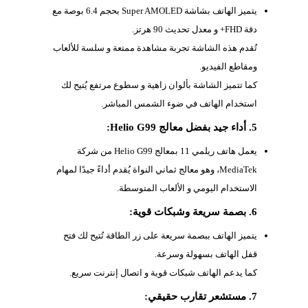
يتميز الهاتف بشاشة Super AMOLED بحجم 6.4 بوصة مع
دقة FHD+ و معدل تحديث 90 هرتز.
تُقدم هذه الشاشة تجربة مشاهدة ممتعة و سلسة للألعاب
ومقاطع الفيديو.
كما تتميز الشاشة بألوان زاهية و سطوع مرتفع يُتيح لك
استخدام الهاتف في ضوء الشمس المباشر.
5. أداء جيد بفضل معالج Helio G99:
يعمل هاتف ريلمي 11 بمعالج Helio G99 من شركة
MediaTek، وهو معالج ثماني النواة يُقدم أداءً جيدًا لمهام
الاستخدام اليومي و الألعاب المتوسطة.
6. بصمة سريعة وشبكات قوية:
يتميز الهاتف ببصمة سريعة على زر الطاقة تُتيح لك فتح
قفل الهاتف بسهولة وسرعة.
كما يدعم الهاتف شبكات قوية و اتصال إنترنت سريع.
7. مستشعر تقارب حقيقي: