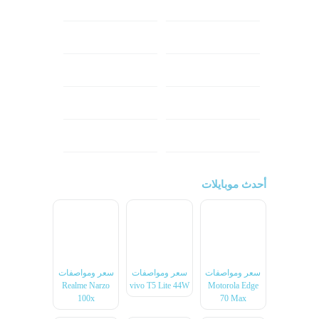
شاومي
اوبو
هونر
انفينكس
نوكيا
ريلمي
تكنو
اتش تي سي
ون بلس
ال جي
أحدث موبايلات
سعر ومواصفات
سعر ومواصفات
سعر ومواصفات
Realme Narzo
vivo T5 Lite 44W
Motorola Edge
100x
70 Max