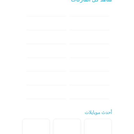
سامسونج
سونى
ابل
هواوي
شاومي
اوبو
هونر
انفينكس
نوكيا
ريلمي
تكنو
اتش تي سي
ون بلس
ال جي
أحدث موبايلات