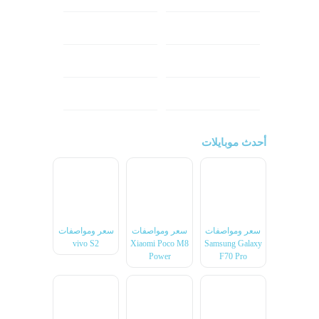
هونر
انفينكس
نوكيا
ريلمي
تكنو
اتش تي سي
ون بلس
ال جي
أحدث موبايلات
سعر ومواصفات
سعر ومواصفات
سعر ومواصفات
vivo S2
Xiaomi Poco M8
Samsung Galaxy
Power
F70 Pro