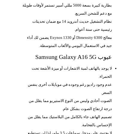
بطارية كبيرة بسعة 5000 مللي أمبير تستمر لأوقات طويلة
مع دعم للشحن السريع.
نظام التشغيل حديث أندرويد 14 مع ضمان تحديثات
رئيسية حتى ستة أعوام.
معالج Dimensity 6300 أو Exynos 1330 يضمن لك أداء
جيد في الاستعمال اليومي والألعاب المتوسطة.
عيوب Samsung Galaxy A16 5G
لا يوجد بالهاتف لمبة الاشعارات أو ميزة الأشعة تحت
الحمراء.
عدم وجود راديو رغم وجوده في موبايلات أخرى بنفس
السعر.
الصوت أحادي وليس من النوع الاستيريو مما يقلل من
درجة ارتفاع الصوت بشكل عام.
تصميم الهاتف جاء بالكامل من البلاستيك مما يقلل من
الإحساس بالفخامة.
لا يحتوي على مدخل سماعات 3.5 ملم، لذا لن تستطيع