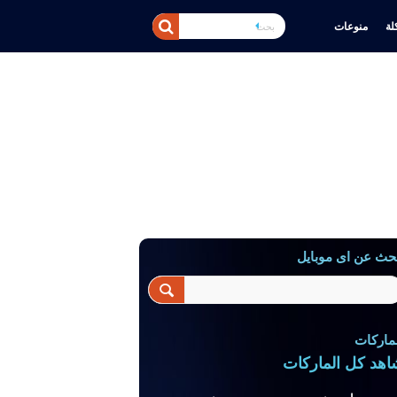
ة
منوعات
حث عن اى موبايل
ماركات
اهد كل الماركات