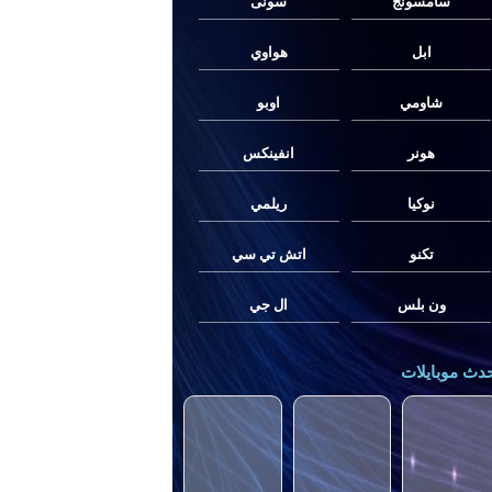
سامسونج
سونى
ابل
هواوي
شاومي
اوبو
هونر
انفينكس
نوكيا
ريلمي
تكنو
اتش تي سي
ون بلس
ال جي
دث موبايلات