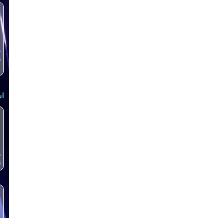
س
5
اش
س
6