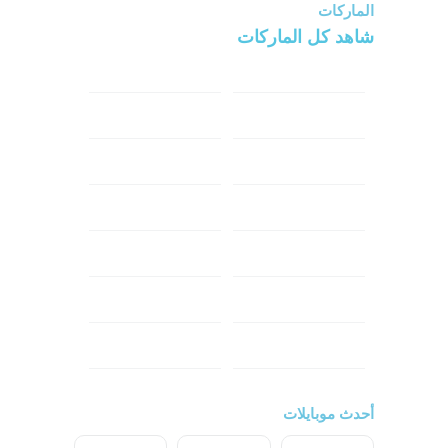
الماركات
شاهد كل الماركات
سامسونج
سونى
ابل
هواوي
شاومي
اوبو
هونر
انفينكس
نوكيا
ريلمي
تكنو
اتش تي سي
ون بلس
ال جي
أحدث موبايلات