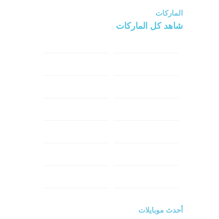
الماركات
شاهد كل الماركات
سامسونج
سونى
ابل
هواوي
شاومي
اوبو
هونر
انفينكس
نوكيا
ريلمي
تكنو
اتش تي سي
ون بلس
ال جي
أحدث موبايلات