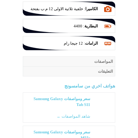
الكاميرا
:
خلفية ثلاثية الاولى 12 م.ب بفتحة
عدسة F/1.8 بمثبت بصري والثانية 12 م.ب
للزوم بفتحة عدسة F/2.4 بمثبت بصري
البطارية
:
4400
والثالثة للتصوير الواسع 12 م.ب بفتحة عدسة
F/2.2
الرامات
:
12 جيجا رام
المواصفات
التعليقات
هواتف اخري من
سامسونج
سعر ومواصفات Samsung Galaxy
Tab S11
شاهد المواصفات ←
سعر ومواصفات Samsung Galaxy
M55s