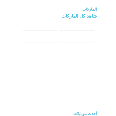
الماركات
شاهد كل الماركات
سامسونج
سونى
ابل
هواوي
شاومي
اوبو
هونر
انفينكس
نوكيا
ريلمي
تكنو
اتش تي سي
ون بلس
ال جي
أحدث موبايلات