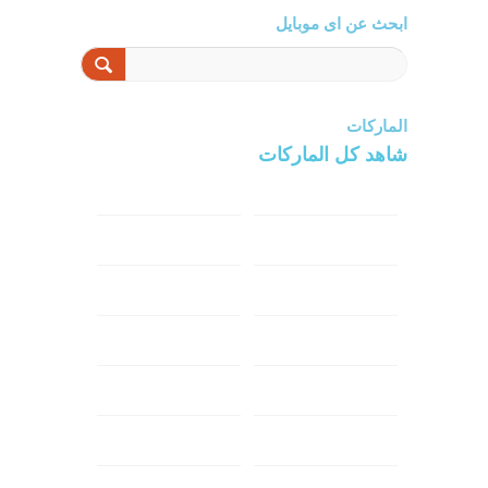
ابحث عن اى موبايل
الماركات
شاهد كل الماركات
سامسونج
سونى
ابل
هواوي
شاومي
اوبو
هونر
انفينكس
نوكيا
ريلمي
تكنو
اتش تي سي