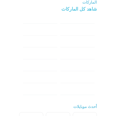
الماركات
شاهد كل الماركات
سامسونج
سونى
ابل
هواوي
شاومي
اوبو
هونر
انفينكس
نوكيا
ريلمي
تكنو
اتش تي سي
ون بلس
ال جي
أحدث موبايلات