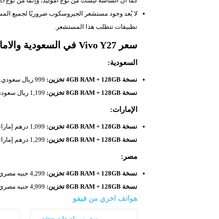
كما أن الشاشة ليست من نوع أموليد، وإنما من نوع IPS LCD، مما قد يُؤثر على جودة الألوان ومستوى السطوع.
لا يُعد وجود مستشعر الجيروسكوب ضروريًا لجميع المس
تطبيقات تتطلب هذا المستشعر.
سعر Vivo Y27 في السعودية والامارات ومصر
السعودية:
نسخة 4GB RAM + 128GB تخزين:
999 ريال سعودي.
نسخة 8GB RAM + 128GB تخزين:
1,199 ريال سعودي.
الإمارات:
نسخة 4GB RAM + 128GB تخزين:
1,099 درهم إماراتي.
نسخة 8GB RAM + 128GB تخزين:
1,299 درهم إماراتي.
مصر:
نسخة 4GB RAM + 128GB تخزين:
4,299 جنيه مصري.
نسخة 8GB RAM + 128GB تخزين:
4,999 جنيه مصري.
هواتف اخري من
فيفو
سعر ومواصفات vivo