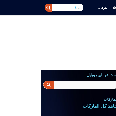
ة
منوعات
حث عن اى موبايل
ماركات
اهد كل الماركات