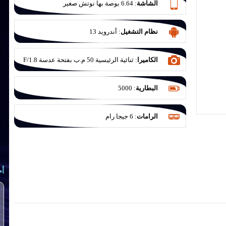
الشاشة
:
6.64 بوصة بها نوتش صغير
نظام التشغيل
:
أندرويد 13
الكاميرا
:
ثنائية الرئيسية 50 م.ب بفتحة عدسة F/1.8
والثانية للعزل 2 م.ب بفتحة عدسة F/1.8
البطارية
:
5000
الرامات
:
6 جيجا رام
أح