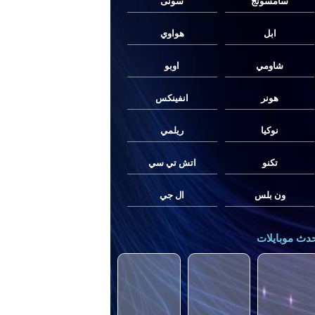
سامسونج
سونى
ابل
هواوي
شاومي
اوبو
هونر
انفينكس
نوكيا
ريلمي
تكنو
اتش تي سي
ون بلس
ال جي
دث موبايلات