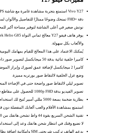
Vivo Y27 استمتع بتجربة مشاهدة غامرة مع شاشة IPS كبيرة بحجم 6.64 بوصة تغطي معظم واجهة الهاتف.
دقة +FHD تمنحك وضوحًا ممتازًا للتفاصيل والألوان لمشاهدة الأفلام والعب ألعابك المفضلة مع هاتف فيفو Y27.
نوتش صغير في أعلى الشاشة لتوفير مساحة أكبر للمح
والألعاب بكل سهولة.
يُمكنك الاعتماد على هذا المعالج للقيام بمهامك اليومية د
كاميرا خلفية ثنائية بدقة 50 ميجابكسل لتصوير صور ذات جودة عالية في مختلف ظروف الإضاءة.
كاميرا 2 ميجابكسل لإضافة عمق لصورك وإبراز الموضوع بشكل احترافي.
وضع عزل الخلفية لالتقاط صور بورتريه مميزة.
تصوير ليلي لالتقاط صور واضحة حتى في الإضاءة المن
تصوير الفيديو بدقة 1080p FHD للحصول على مقاطع فيديو ذات جودة عالية.
بطارية ضخمة بسعة 5000 مللي أمبير تُتيح لك استخدام الهاتف لساعات طويلة دون الحاجة إلى إعادة الشحن.
استمتع بمشاهدة الأفلام والعب ألعابك المفضلة دون قلق م
تقنية الشحن السريع بقوة 44 واط تشحن هاتفك من 0% إلى 29% في غضون 15 دقيقة فقط.
لا تضيع وقتك في انتظار شحن هاتفك وعد إلى استخدا
يدعم الهاتف تركيب شريحتي SIM وإمكانية إضافة بطاقة ذاكرة ميموري كارد في نفس الوقت.