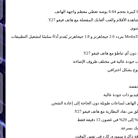
س
توى.
يوفر هاتف فيفو Y27 معالج ثماني النواة MediaTek Helio G85 بتردد 2.0 جيجاهرتز و 1.8 جيجاهرتز يُقدم أداءً سلسًا لتشغيل التطبيقات
ون أي تباطؤ مع هاتف فيفو Y27.
س
خفضة.
س
ن نفاد البطارية مع هاتف فيفو Y27.
مك بسرعة.