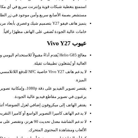
استمتع بتغطية شبكات قوية وإنترنت سريع في أي مكان و
مستشعر بصمة الأصابع سريع وآمن موجود في زر الطاقة
يتميز هاتف فيفو Y27 بتصميم شيك وعصري بأبعاد مريحة في اليد.
خامات عالية الجودة تُضفي على الهاتف مظهرًا راقياً.
عيوب Vivo Y27
معالج Helio G85 يُقدم أداءً مقبولاً للاست
العالية أو يُشغلون تطبيقات ثقيلة.
لا يدعم هاتف Vivo Y27 خ
الميزة.
يرغبون في تصوير مقاطع فيديو عالية الجودة.
يفتقر الهاتف إلى ميكروفون إضافي لعزل الضوضاء أثنا
لا يدعم الهاتف كاميرا التصوير الواسع أو كاميرا التقريب
الألعاب ومشاهدة المحتوى المتحرك.