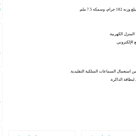
س
182 جرام، وسمكه 7.5 ملم.
y
لمنزل الكهربية.
س
لبطاقة الذاكرة.
س