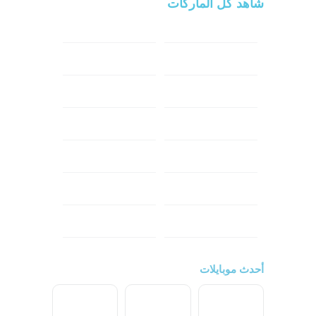
شاهد كل الماركات
سامسونج
سونى
ابل
هواوي
شاومي
اوبو
هونر
انفينكس
نوكيا
ريلمي
تكنو
اتش تي سي
ون بلس
ال جي
أحدث موبايلات