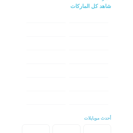
شاهد كل الماركات
سامسونج
سونى
ابل
هواوي
شاومي
اوبو
هونر
انفينكس
نوكيا
ريلمي
تكنو
اتش تي سي
ون بلس
ال جي
أحدث موبايلات