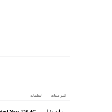
المواصفات
التعليقات
مميزات شاومي Redmi Note 12S 4G