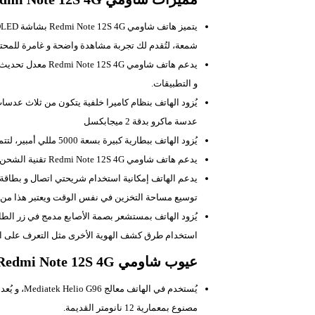
شمعة، لتُقدم لك تجربة مشاهدة واضحة و غامرة للمح
و التطبيقات.
عدسة ماكرو بدقة 2 ميجابكسل
يُزود الهاتف ببطارية كبيرة بسعة 5000 مللي أمبير، لتتمكن من استخدام الهاتف لفترة طويلة دون الحاجة إلى الشحن المتكرر.
يدعم هاتف شاومي Redmi Note 12S 4G تقنية الشحن السريع بقوة 33 واط، لتتمكن من شحن الهاتف بسرعة في وقت قصير.
يدعم الهاتف إمكانية استخدام شريحتي اتصال و بطاقة 
توسيع مساحة التخزين في نفس الوقت ويعتبر هذا من أهم مميزات ش
يُزود الهاتف بمستشعر بصمة الأصابع مدمج في زر الطاقة
استخدام طرق كشف الهوية الأخرى مثل التعرف على ال
عيوب شاومي Redmi Note 12S 4G
يُستخدم في
مصنوع بمعمارية 12 نانومتر القديمة.