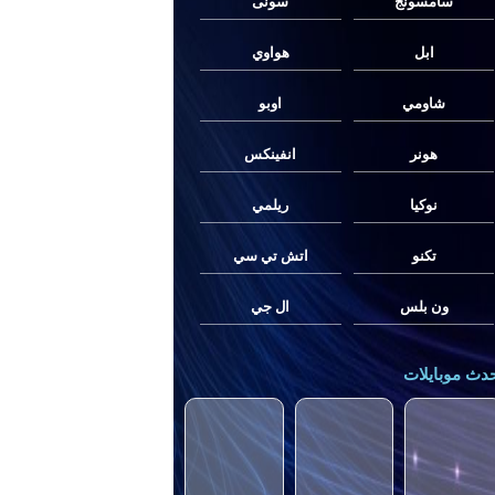
سامسونج
سونى
ابل
هواوي
شاومي
اوبو
هونر
انفينكس
نوكيا
ريلمي
تكنو
اتش تي سي
ون بلس
ال جي
دث موبايلات