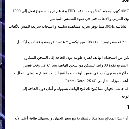
س
y
يتميز هاتف شاومي Redmi Note 12S 4G بشاشة AMOLED كبيرة بحجم 6.43 بوصة بدقة +FHD و تدعم درجة سطوع تصل إلى 1000
توى المرئي و الألعاب حتى في ضوء الشمس المباشر.
يدعم هاتف شاومي Redmi Note 12S 4G معدل تحديث الشاشة 90Hz، مما يوفر تجربة مشاهدة سلسة و استجابة سريعة للمس للألعاب
يُزود الهاتف بنظام كاميرا خلفية يتكون من ثلاث عدسات: * عدسة رئيسية بدقة 108 ميجابكسل * عدسة عريضة بدقة 8 ميجابكسل
س
ذاكرة ميموري كارد في نفس الوقت، مما يُتيح لك الاستمتاع بخدمتي اتصال و
اومي Redmi Note 12S 4G.
 جانب الجهاز، مما يُتيح لك فتح الهاتف بسهولة و أمان دون الحاجة إلى
وجه.
س
 الهاتف معالج Mediatek Helio G96، و يُعد أداء هذا المعالج متواضعًا بالمقارنة مع سعر الجهاز، و يستهلك طاقة أعلى لأنه