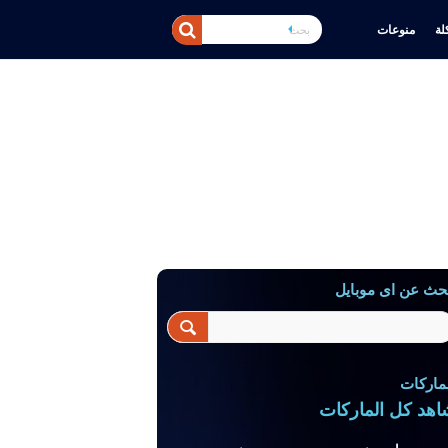
ة
منوعات
حث عن اى موبايل
ماركات
اهد كل الماركات