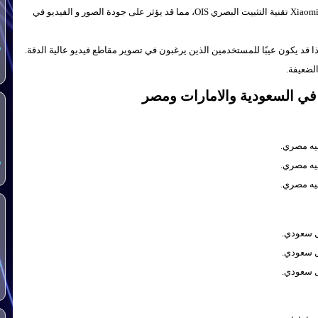
لا يدعم نظام الكاميرا في هاتف Xiaomi Redmi Note 12S 4G تقنية التثبيت البصري OIS، مما قد يؤثر على جودة الصور و الفيديو في
س
الضعيفة.
س
س