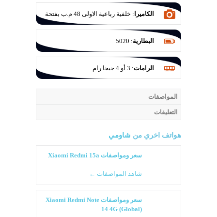
الكاميرا
:
خلفية رباعية الاولى 48 م.ب بفتحة
عدسة F/1.8 والثانية للتصوير الواسع 8 م.ب
بفتحة عدسة F/2.2 والثالثة ماكرو 2 م.ب
البطارية
:
5020
بفتحة عدسة F/2.4 والرابعة عزل 2 ميجا
بكسل بفتحة عدسة F/2.4
الرامات
:
3 أو 4 جيجا رام
المواصفات
التعليقات
هواتف اخري من
شاومي
سعر ومواصفات Xiaomi Redmi 15a
شاهد المواصفات ←
سعر ومواصفات Xiaomi Redmi Note
14 4G (Global)