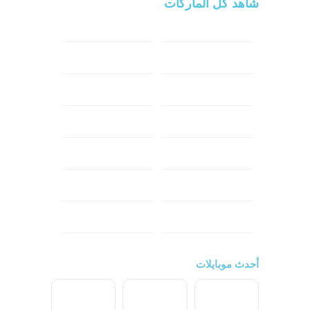
شاهد كل الماركات
سامسونج
سونى
ابل
هواوي
شاومي
اوبو
هونر
انفينكس
نوكيا
ريلمي
تكنو
اتش تي سي
ون بلس
ال جي
أحدث موبايلات