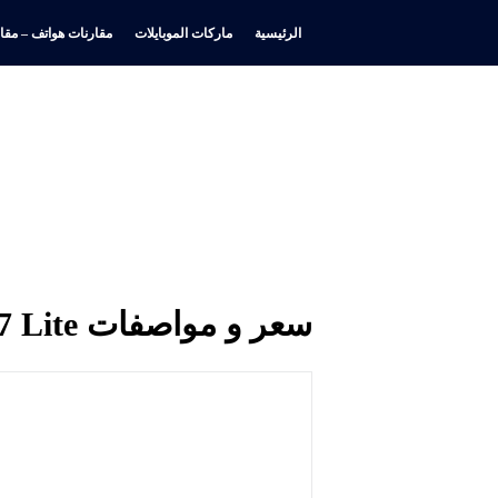
الرئيسية
ماركات الموبايلات
مقارنات هواتف – مقار
سعر و مواصفات ZTE Blade V7 Lite