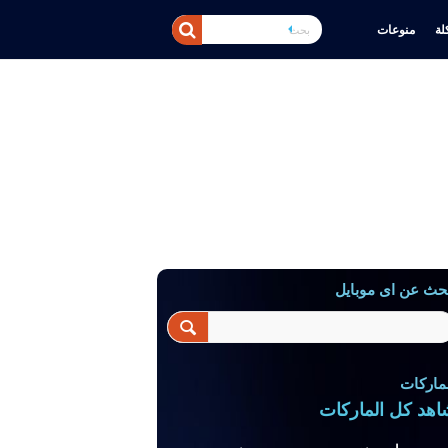
ة
منوعات
حث عن اى موبايل
ماركات
اهد كل الماركات