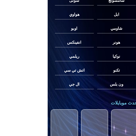
سامسونج
سونى
ابل
هواوي
شاومي
اوبو
هونر
انفينكس
نوكيا
ريلمي
تكنو
اتش تي سي
ون بلس
ال جي
دث موبايلات