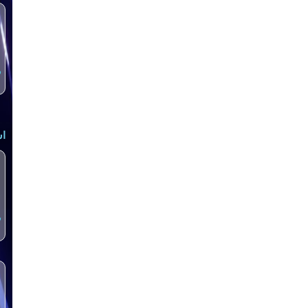
س
اش
س