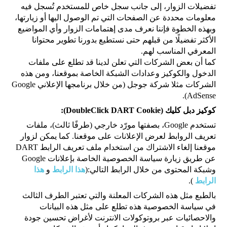
تفضيلات الزوار، إلى جانب سجل خاص للمستخدم تُسجل فيه
معلومات محددة عن الصفحات التي تم الوصول اليها أو زيارتها،
وبهذه الخطوة فإننا نعرف مدى إهتمامات الزوار وأي المواضيع
الأكثر تفضيلًا من قبلهم حتى نستطيع بدورنا تطوير محتوانا
المعرفي المناسب لهم.
كما أن بعض الشركات التي تعلن لدينا قد تطلع على ملفات
الدخول والكوكيز وعدادات الشبكة الخاصة بموقعنا، ومن هذه
الشركات مثلا شركة جوجل (من خلال برنامجها الإعلاني Google
AdSense).
كوكيز دبل كليك (DoubleClick DART Cookie):
تستخدم Google، بصفتها مورّد خارجي (طرفًا ثالث)، ملفات
تعريف الروابط لعرض الإعلانات على موقعنا. كما يمكن لزوار
موقعنا إلغاء الاشتراك من استخدام ملف تعريف الرابط DART
عن طريق زيارة سياسة الخصوصية الخاصة بإعلانات Google
وشبكة المحتوى من خلال الرابط التالي:(
هذا الرابط
و
هذا
الرابط
).
بالطبع مثل هذه الشركات المعلنة والتي تعتبر الطرف الثالث
في سياسة الخصوصية هذه تطلع على مثل هذه البيانات
والاحصائيات عبر بروتوكولات الانترنت لأغراض تحسين جودة