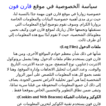
سياسة الخصوصية في موقع
قارن فون
خصوصية زوارنا في موقع قارن فون مهمة جدًا بالنسبة لنا،
حيث نرى مدى أهمية خصوصية البيانات والمعلومات الخاصة
بزوارنا الكرام. وسوف نقوم بتوضيح أنواع المعلومات التي
نستقبلها ونجمعها خلال زيارتك لموقع قارن فون وكيف نحمي
معلوماتك الشخصية، حيث لا نقوم أبدًا ببيع هذه المعلومات إلي
أي طرف ثالث.
ملفات الدخول (Log Files):
شأنها في ذلك شأن معظم خوادم المواقع الأخرى، ومن هنا
قارن فون يستخدم نظام ملفات الدخول. وهذا يشمل بروتوكول
الانترنت (عناوين، نوع المتصفح، مزود خدمة الانترنت، التاريخ
والوقت، وعدد النقرات لتحليل الاتجاهات وإدارة الموقع). وهنا لا
نقصد بجمع كل هذه المعلومات التلصص على أمور الزوار
الشخصية إنما هي أمور تحليلية لأغراض تحسين الجودة، يضاف
إلى ذلك أن جميع المعلومات المحفوظة من قبلنا سرية تمامًا،
وتبقى ضمن نطاق التطوير والتحسين الخاص بموقعنا فقط .
الكوكيز وعدادات الشبكة (Cookies and Web Beacons):
قارن فون يستخدم تقنية الكوكيز لتخزين المعلومات عن