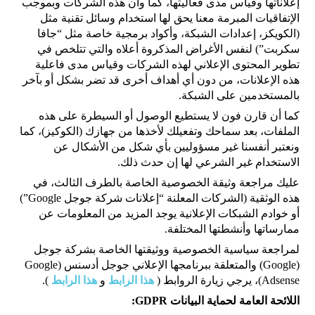
إعلاناتها وقياس مدى فعاليتها، كما وأن هذه الشركات وبموجب
الإتفاقيات المبرمة معنا يحق لها استخدام وسائل تقنية مثل
(الكويكز، إعدادات الشبكة، وأكواد برمجية خاصة مثل “جافا
سكربت”) لنفس الأغراض المذكروة أعلاه والتي تتلخص في
تطوير المحتوى الإعلاني لهذه الشركات وقياس مدى فاعلية
هذه الإعلانات، من دون أي أهداف أخرى قد تضر بشكل أو بآخر
بالمستخدمين على الشبكة.
كما أن قارن فون لا يستطيع الوصول أو السيطرة على هذه
الملفات، بعد سماحك وتفعيلك لأخذها من جهازك (الكوكيز)، كما
ونعتبر أنفسنا غير مسؤوليين بأي شكل من الأشكال عن
الاستخدام غير الشرعي لها إن حدث ذلك.
عليك مراجعة وثيقة الخصوصية الخاصة بالطرف الثالث، في
هذه الوثقية (الشركات المعلنة “إعلانات شركة جوجل Google”)
أو خوادم الشبكات الإعلانية يوجد المزيد من المعلومات عن
ممارساتها وأنشطتها المختلفة.
لمراجعة سياسية الخصوصية ووثيقتها الخاصة بشركة جوجل
(Google) والمتعلقة ببرنامجها الإعلاني جوجل أدسنس (Google
Adsense)، يرجي زيارة الروابط (
هذا الرابط
و
هذا الرابط
).
اللائحة العامة لحماية البيانات GDPR: