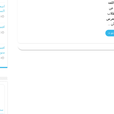
للغة
 عن
السعو
طلاب
16 ديسمبر، 
 بغرض
 ...
افض
15 ديسمبر، 
ءة »
متوف
14 ديسمبر، 
سع