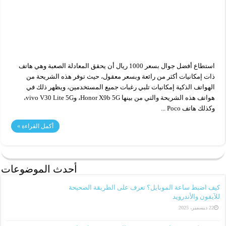
استطاع أفضل جوال بسعر 1000 ريال أن يحقق المعادلة الصعبة وهي هاتف
ذات إمكانيات أكثر من رائعة وبسعر معقول، حيث توفر هذه الشريحة من
الهواتف الذكية إمكانيات تلبي رغبات جميع المستخدمين، ويظهر ذلك في
هواتف هذه الشريحة والتي من بينها Honor X9b 5G، وvivo V30 Lite 5G،
وكذلك هاتف Poco ...
أكمل القراءة »
أحدث الموضوعات
كيف اضبط ساعة الموبايل؟ تعرف على الطريقة الصحيحة
للآيفون والأندرويد
22 ديسمبر، 2025