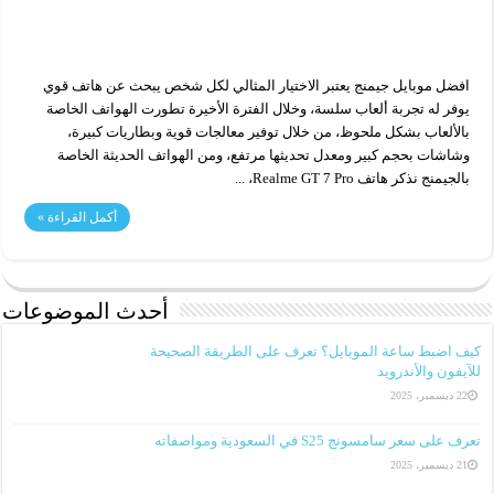
افضل موبايل جيمنج يعتبر الاختيار المثالي لكل شخص يبحث عن هاتف قوي
يوفر له تجربة ألعاب سلسة، وخلال الفترة الأخيرة تطورت الهواتف الخاصة
بالألعاب بشكل ملحوظ، من خلال توفير معالجات قوية وبطاريات كبيرة،
وشاشات بحجم كبير ومعدل تحديثها مرتفع، ومن الهواتف الحديثة الخاصة
بالجيمنج نذكر هاتف Realme GT 7 Pro، ...
أكمل القراءة »
أحدث الموضوعات
كيف اضبط ساعة الموبايل؟ تعرف على الطريقة الصحيحة
للآيفون والأندرويد
22 ديسمبر، 2025
تعرف على سعر سامسونج S25 في السعودية ومواصفاته
21 ديسمبر، 2025