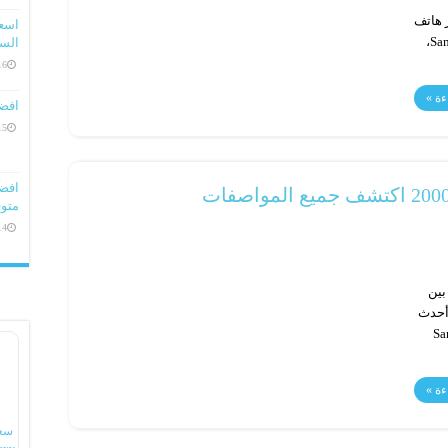
 هاتف
Samsung Galaxy M36، وهاتف Samsung Galaxy F16،
السعو
16 ديسمبر، 
ءة »
افض
15 ديسمبر، 
متوف
14 ديسمبر، 
بين
 أحدث
ر هاتف Samsung
ءة »
سع