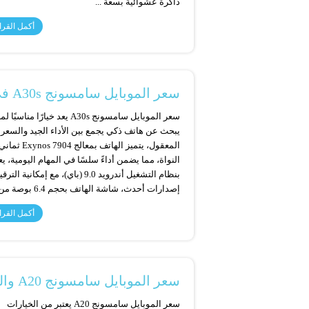
ذاكرة عشوائية بسعة ...
أكمل القرا
سعر الموبايل سامسونج A30s في مصر والسعودية
سعر الموبايل سامسونج A30s يعد خيارًا مناسبًا 
يبحث عن هاتف ذكي يجمع بين الأداء الجيد والسعر
المعقول، يتميز الهاتف بمعالج Exynos 7904 ثما
النواة، مما يضمن أداءً سلسًا في المهام اليومية، ي
بنظام التشغيل أندرويد 9.0 (باي)، مع إمكانية ا
إصدارات أحدث، شاشة الهاتف بحجم 6.4 بوصة من ...
أكمل القرا
سعر الموبايل سامسونج A20 والمواصفات بالتفصيل
سعر الموبايل سامسونج A20 يعتبر من الخيارات