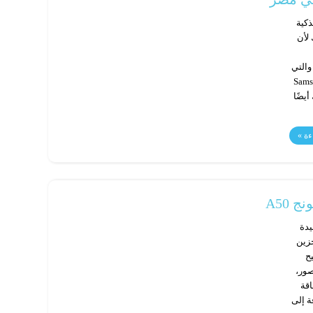
ذكية
لأن
والتي
Samsung Gal، وهاتف Samsung
Samsung ، وهناك أيضًا
ءة »
A50
 الجيدة
خزين
 يتيح
صور،
اقة
بالإضافة إلى