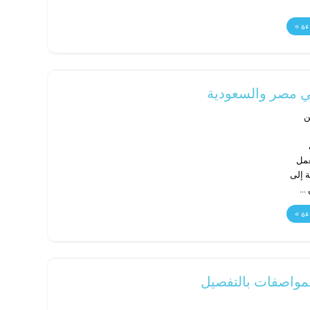
ءة »
لمن
ني
عمل
لترقية إلى
ءة »