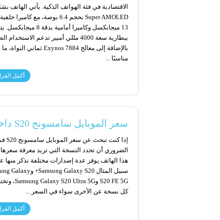
الاقتصادية في فئة الهواتف الذكية. يأتي الهاتف بش
Super AMOLED بحجم 6.4 بوصة، مع كاميرا خل
13 ميجابكسل وكاميرا أمامية بدقة 8 ميجابك
ببطارية سعة 4000 مللي أمبير تدعم الاستخدام 
بالإضافة إلى معالج Exynos 7884 ثماني النو
مناسبًا ...
أكمل القرا
سعر الموبايل سامسونج S20 داخل مصر والسعودية
إذا كنت تبحث عن سعر ال
الضروري أن تحدد النسخة التي تريد معرفة سعرها 
هذا الهاتف يوفر عدة إصدارات مختلفة نذكر منها ع
سبيل المثال Samsung Galaxy S20+ و
S20 FE 5G وGalaxy S20 Ultra 5G
كل نسخة عن الأخرى سواء في السعر ...
أكمل القرا