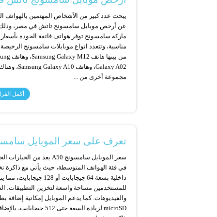
يبحث عدد كبير من الأشخاص المهتمين بالهواتف ال
عن أرخص موبايل سامسونج تاتش في مصر، وذلك 
ماركة سامسونج توفر هواتف فائقة الجودة بأسعار
مناسبة، وتتعدد انواع موبايلات سامسونج الرخيصة 
من بينها هاتف axy M12
Galaxy A02، وهاتف Galaxy A10
مجموعة أخرى من ...
أكمل القرا
تعرف على سعر الموبايل سامسونج 
سعر الموبايل سامسونج A50 يعد من الخيارات
في فئة الهواتف المتوسطة، حيث يأتي مع ذاكرة ت
داخلية بسعة 64 جيجابايت أو 128 جيجابايت، مما
للمستخدمين مساحة واسعة لتخزين التطبيقات، ال
والفيديوهات. كما يدعم الموبايل إمكانية إضافة بط
microSD لزيادة السعة حتى 512 جيجابايت، 