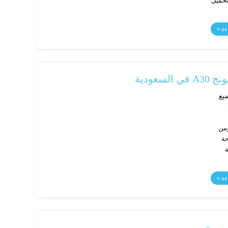
تحميل
ءة »
عودية
المواضيع
ومن
بمساحة
ة
ءة »
ي مصر