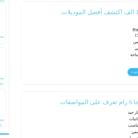
axy
نج
زة من الهواتف الذكية المتاحة بسعر 15
سع
من
o
ي
تاحة
ءة »
سع
mi
o
 جيجا 6 رام اختيار جيد
نيات
سع
ro
تناسب
ضمن