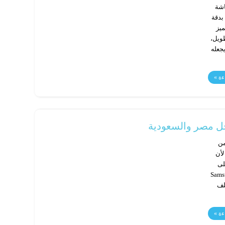
اشة
فية بدقة
سل. يتميز
الطويل،
اة، ما يجعله
ءة »
موبايل سامسونج S20 فمن
لأن
لى
Samsung Galaxy
Samsung ، وتختلف
ءة »