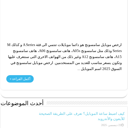
ارخص موبايل سامسونج​ هو دائما موبايلات تنتمي الى فئة A Series و كذلك M
Series وذلك مثل سامسونج A05s، هاتف سامسونج A06، هاتف سامسونج
A15، هاتف سامسونج A12 وغير ذلك من الهواتف الاخري التى سنتعرف عليها
وتكون بسعر مناسب للعديد من المستخدمين. ارخص موبايل سامسونج​ في
السوق 2025 اسم الموبايل ...
أكمل القراءة »
أحدث الموضوعات
كيف اضبط ساعة الموبايل؟ تعرف على الطريقة الصحيحة
للآيفون والأندرويد
22 ديسمبر، 2025