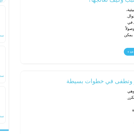
ge
ئية،
وال.
 في
صولاً
 يمكن
سع
ءة »
سع
ر وتطفى في خطوات بسيطة
وهي
كرر.
ة
سع
ro