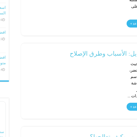
على
السعو
16 ديسمبر، 
ءة »
افض
15 ديسمبر، 
ل: الأسباب وطرق الإصلاح
متوف
حيث
14 ديسمبر، 
خضر،
اسم
اشة
ت ...
ءة »
سع
بب وكيف تعالجها؟