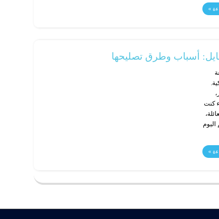
ءة »
ل: أسباب وطرق تصليحها
ة
ة.
،
ء كنت
ائلة،
اليوم
ءة »