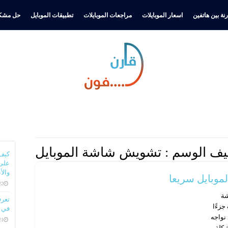
نة بين هاتفين
اسعار الموبايلات
مراجعات الموبايلات
تطبيقات الموبايل
حل مشكل
ف الوسم :
تشويش شاشة الموبايل
كيف
على 
والأ
وبايل سريعا
22 ديسمبر، 
شة
جزءًا
في ا
 نواجه
21 ديسمبر، 
شكلة