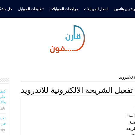
نة بين هاتفين
اسعار الموبايلات
مراجعات الموبايلات
تطبيقات الموبايل
حل مشكل
للاندرويد
تفعيل الشريحة الالكترونية للاندرويد
كيف
على 
والأ
22 ديسمبر، 
السنة
صية
في ا
يختلف طريقة
21 ديسمبر، 
نا