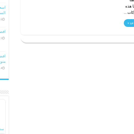
ا هذه
ات ...
السعو
16 ديسمبر، 
ءة »
افض
15 ديسمبر، 
متوف
14 ديسمبر، 
سع